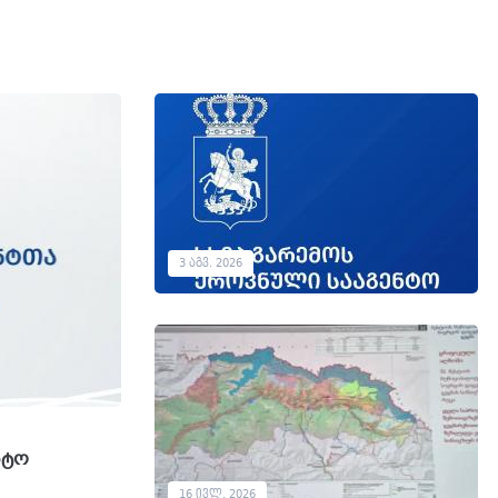
3
ᲐᲒᲕ.
2026
ნტო
16
ᲘᲕᲚ.
2026