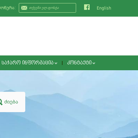
მოწერა:
English
ᲡᲐᲯᲐᲠᲝ ᲘᲜᲤᲝᲠᲛᲐᲪᲘᲐ
ᲙᲝᲜᲢᲐᲥᲢᲘ