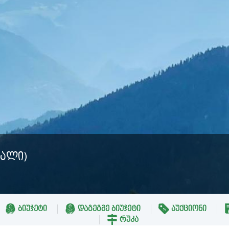
ᲢᲐᲚᲘ)
ᲑᲘᲣᲯᲔᲢᲘ
ᲓᲐᲒᲔᲒᲛᲔ ᲑᲘᲣᲯᲔᲢᲘ
ᲐᲣᲥᲪᲘᲝᲜᲘ
ᲠᲣᲙᲐ