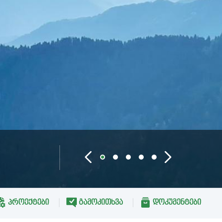
ᲞᲠᲝᲔᲥᲢᲔᲑᲘ
ᲒᲐᲛᲝᲙᲘᲗᲮᲕᲐ
ᲓᲝᲙᲣᲛᲔᲜᲢᲔᲑᲘ