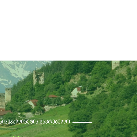
ᲣᲜᲘᲪᲘᲞᲐᲚᲘᲢᲔᲢᲘᲡ ᲡᲐᲙᲠᲔᲑᲣᲚᲝ