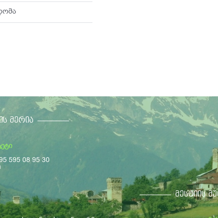
დომა
ᲘᲡ ᲛᲔᲠᲘᲐ
ტეტი
95 595 08 95 30
m
ᲛᲔᲡᲢᲘᲘᲡ Მ