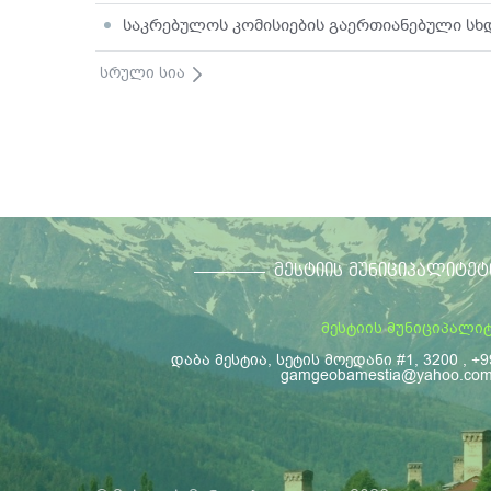
საკრებულოს კომისიების გაერთიანებული სხ
სრული სია
ᲛᲔᲡᲢᲘᲘᲡ ᲛᲣᲜᲘᲪᲘᲞᲐᲚᲘᲢᲔᲢ
მესტიის მუნიციპალი
დაბა მესტია, სეტის მოედანი #1, 3200 , +9
gamgeobamestia@yahoo.co