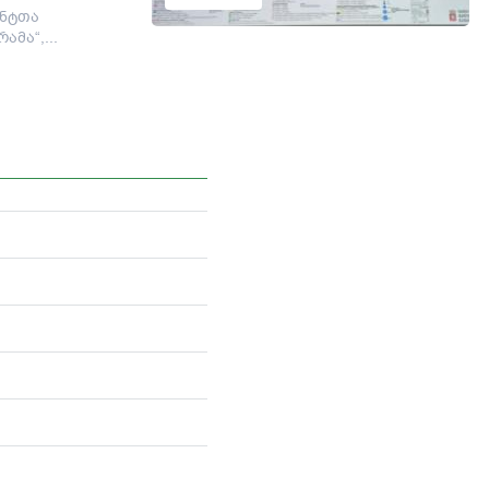
ანტთა
მა“,...